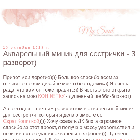
13 октября 2013 г.
Акварельный миник для сестрички - 3
разворот)
Привет мои дорогие)))) Большое спасибо всем за
отзывы о новом дизайне моего блогодомика) Я очень
рада, что вам он тоже нравится) В честь этого открыта
запись на мою
КОНФЕТКУ
- душевный шебби-блокнот)
А я сегодня с третьим разворотом в акварельный миник
для сестренки, который я делаю вместе со
СкрапКопилкой
)))) Хочу сказать ДК блога огромное
спасибо за этот проект, я получаю массу удовольствия и
позитива от создания акварельных фонов))) Ну очень
нравится процесс!!!!!! Ах, да, и еще мой
второй разворот